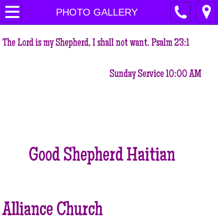
HOME
PHOTO GALLERY
VISION STATEMENT
The Lord is my Shepherd, I shall not want. Psalm 23:1
MISSION STATEMENT
Sunday Service 10:00 AM
OUR BELIEFS
OUR CORE VALUES
WORD FROM OUR PASTOR
Good Shepherd Haitian
OUR LOCATION
OUR MINISTRIES
Alliance Church
EDUCATION