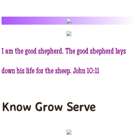
BIBLE STUDY
SUNDAY SCOOL
FAMILY
I am the good shepherd. The good shepherd lays
OUR CHURCH
down his life for the sheep. John 10:11
HISTORY
PHOTO GALLERY
Know Grow Serve
OUR SCHEDULE
SUNDAY
WEEKDAY