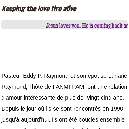
Keeping the love fire alive
FRANÇAIS
Jesus loves you, He is coming back soon
NOTRE HISTOIRE
NOTRE CROYANCE
https://www.paypal.com/donate/buttons/manage
NOS VALEURS FONDAMENTALES
FANMI PAM
Pasteur Eddy P. Raymond et son épouse Luriane
Raymond, l'hôte de FANMI PAM, ont une relation
PHOTO GALLERY
d'amour intéressante de plus de vingt-cinq ans.
Women's Conference
Depuis le jour où ils se sont rencontrés en 1990
jusqu'à aujourd'hui, ils ont été bouclés ensemble